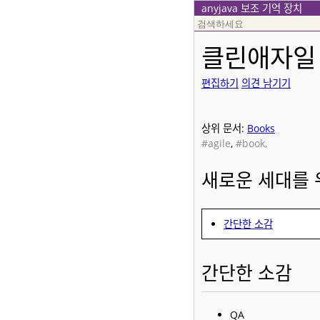
anyjava 보조 기억 장치
클린애자일
편집하기
의견 남기기
상위 문서:
Books
#agile
,
#book,
새로운 세대를 
간단한 소감
간단한 소감
QA