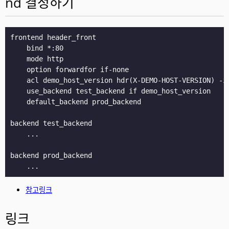
nd 결정하기
frontend header_front

    bind *:80

    mode http

    option forwardfor if-none

    acl demo_host_version hdr(X-DEMO-HOST-VERSION) -i 
    use_backend test_backend if demo_host_version

    default_backend prod_backend

backend test_backend

    ...

backend prod_backend

참고링크
링크