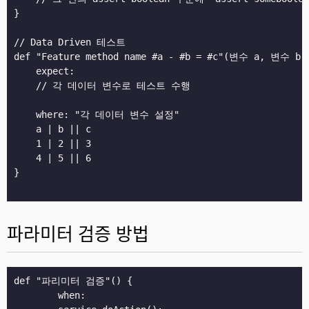
}

// Data Driven 테스트

def "Feature method name #a - #b = #c"(변수 a, 변수 b,
    expect:

    // 각 데이터 변수로 테스트 수행

    where: "각 데이터 변수 설정"

    a | b || c

    1 | 2 || 3

    4 | 5 || 6

}

파라미터 검증 방법
def "파리미터 검증"() {

	when:
