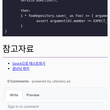
	service.doAction();

	then:

	1 * fooRepository.save(_ as Foo) >> { argument ->

		assert argument[0].member == EXPECT_VALUE

	}

참고자료
Spock으로 테스트하기
권남님 위키